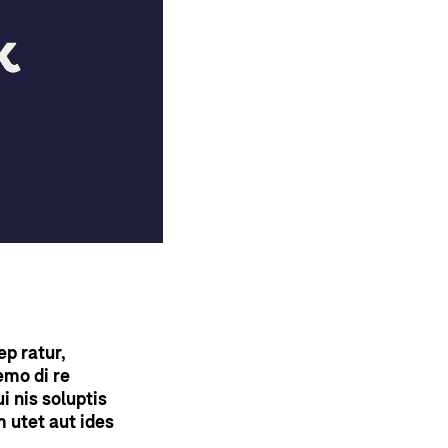
p ratur,
emo di re
i nis soluptis
 utet aut ides