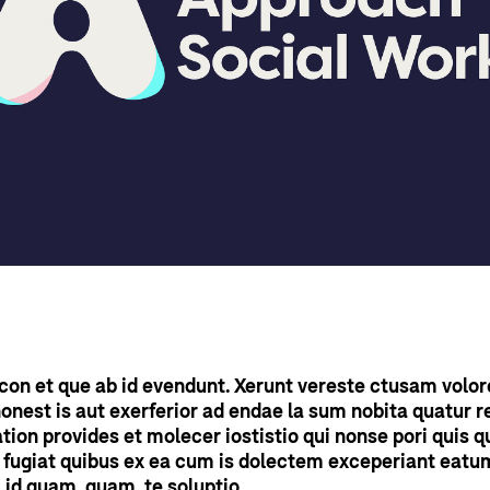
on et que ab id evendunt. Xerunt vereste ctusam volore
est is aut exerferior ad endae la sum nobita quatur r
tion provides et molecer iostistio qui nonse pori quis qu
t fugiat quibus ex ea cum is dolectem exceperiant eatum
id quam, quam, te soluptio.