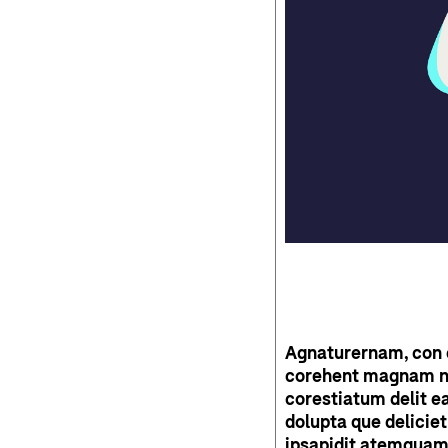
Agnaturernam, con c
corehent magnam non
corestiatum delit ea
dolupta que delicie
ipsapidit atemquam 