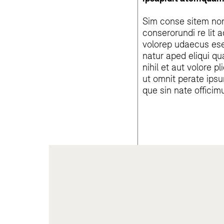
Sim conse sitem non
conserorundi re lit 
volorep udaecus eseq
natur aped eliqui q
nihil et aut volore p
ut omnit perate ips
que sin nate officim