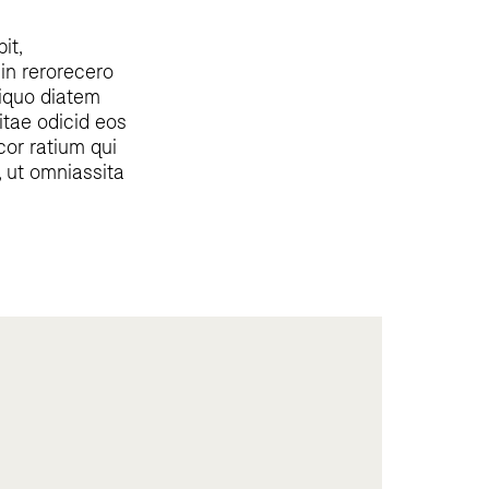
it,
 in rerorecero
liquo diatem
tae odicid eos
cor ratium qui
, ut omniassita