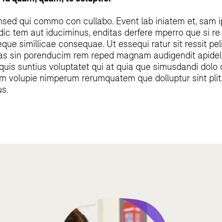
sed qui commo con cullabo. Event lab iniatem et, sam ip
adic tem aut iduciminus, enditas derfere mperro que si re
ue simillicae consequae. Ut essequi ratur sit ressit pe
uas sin porenducim rem reped magnam audigendit apideli
liquis suntius voluptatet qui at quia que simusdandi dolo 
um volupie nimperum rerumquatem que dolluptur sint plit
us.